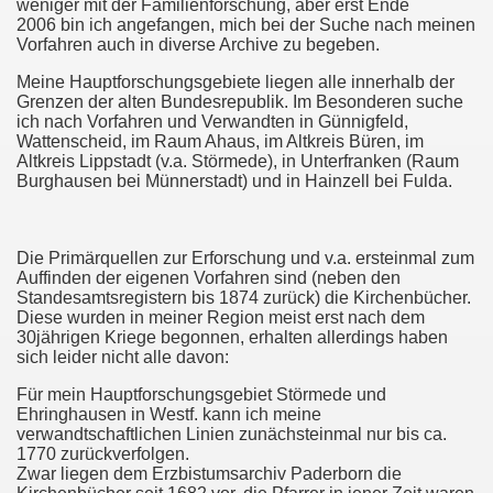
weniger mit der Familienforschung, aber erst Ende
2006 bin ich angefangen, mich bei der Suche nach meinen
Vorfahren auch in diverse Archive zu begeben.
Meine Hauptforschungsgebiete liegen alle innerhalb der
Grenzen der alten Bundesrepublik. Im Besonderen suche
ich nach Vorfahren und Verwandten in Günnigfeld,
Wattenscheid, im Raum Ahaus, im Altkreis Büren, im
Altkreis Lippstadt (v.a. Störmede), in Unterfranken (Raum
Burghausen bei Münnerstadt) und in Hainzell bei Fulda.
Die Primärquellen zur Erforschung und v.a. ersteinmal zum
Auffinden der eigenen Vorfahren sind (neben den
Standesamtsregistern bis 1874 zurück) die Kirchenbücher.
Diese wurden in meiner Region meist erst nach dem
30jährigen Kriege begonnen, erhalten allerdings haben
sich leider nicht alle davon:
Für mein Hauptforschungsgebiet Störmede und
Ehringhausen in Westf. kann ich meine
verwandtschaftlichen Linien zunächsteinmal nur bis ca.
1770 zurückverfolgen.
Zwar liegen dem Erzbistumsarchiv Paderborn die