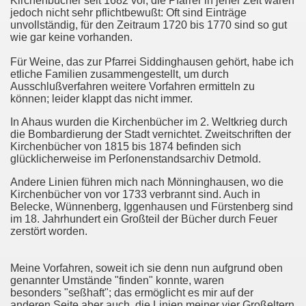
Kirchenbücher seit 1682 vor, die Pfarrer in jener Zeit waren
jedoch nicht sehr pflichtbewußt: Oft sind Einträge
unvollständig, für den Zeitraum 1720 bis 1770 sind so gut
wie gar keine vorhanden.
Für Weine, das zur Pfarrei Siddinghausen gehört, habe ich
etliche Familien zusammengestellt, um durch
Ausschlußverfahren weitere Vorfahren ermitteln zu
können; leider klappt das nicht immer.
In Ahaus wurden die Kirchenbücher im 2. Weltkrieg durch
die Bombardierung der Stadt vernichtet. Zweitschriften der
Kirchenbücher von 1815 bis 1874 befinden sich
glücklicherweise im Perſonenstandsarchiv Detmold.
Andere Linien führen mich nach Mönninghausen, wo die
Kirchenbücher von vor 1733 verbrannt sind. Auch in
Belecke, Wünnenberg, Iggenhausen und Fürstenberg sind
im 18. Jahrhundert ein Großteil der Bücher durch Feuer
zerstört worden.
Meine Vorfahren, soweit ich sie denn nun aufgrund oben
genannter Umstände "finden" konnte, waren
besonders "seßhaft"; das ermöglicht es mir auf der
anderen Seite aber auch, die Linien meiner vier Großeltern